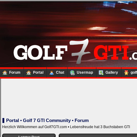
Forum
Portal
Chat
Usermap
Gallery
gol
Portal • Golf 7 GTI Community • Forum
Loginbox
Herzlich Willkommen auf Golf7GTI.com • Lebensfreude hat 3 Buchstaben GTI
Trage
bitte