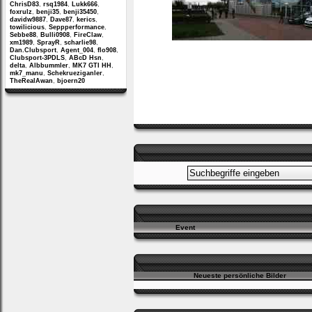
ChrisD83
,
rsq1984
,
Lukk666
,
foxrulz
,
benji35
,
benji35450
,
davidw9887
,
Dave87
,
kerics
,
towilicious
,
Seppperformance
,
Sebbe88
,
Bulli0908
,
FireClaw
,
xm1989
,
SprayR
,
scharlie98
,
Dan.Clubsport
,
Agent_004
,
flo908
,
Clubsport-3PDLS
,
ABcD Hsn
,
delta
,
Albbummler
,
MK7 GTI HH
,
mk7_manu
,
Schekrueziganler
,
TheRealAwan
,
bjoern20
Event
Neueste persönliche Bilder