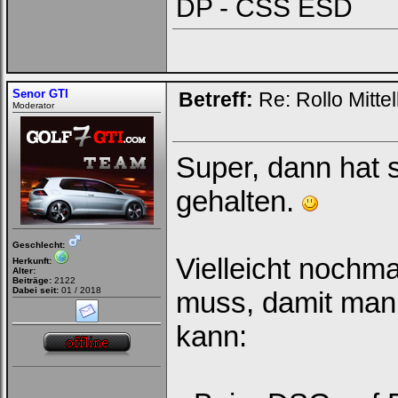
DP - CSS ESD
Senor GTI
Betreff:
Re: Rollo Mitt
Moderator
Super, dann hat 
gehalten.
Geschlecht:
Vielleicht nochm
Herkunft:
Alter:
Beiträge:
2122
Dabei seit:
01 / 2018
muss, damit man
kann: