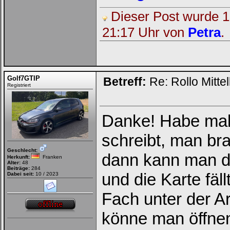
Dieser Post wurde 1 
21:17 Uhr von
Petra
.
Golf7GTIP
Betreff:
Re: Rollo Mitt
Registriert
Danke! Habe mal 
schreibt, man br
Geschlecht:
dann kann man di
Herkunft:
Franken
Alter:
48
Beiträge:
284
und die Karte fäll
Dabei seit:
10 / 2023
Fach unter der A
könne man öffnen