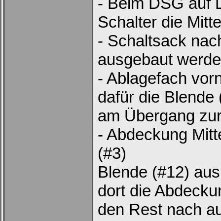
- Beim DSG auf D
Schalter die Mitte
- Schaltsack nac
ausgebaut werd
- Ablagefach vor
dafür die Blende
am Übergang zur 
- Abdeckung Mitt
(#3)
Blende (#12) aus
dort die Abdeck
den Rest nach a