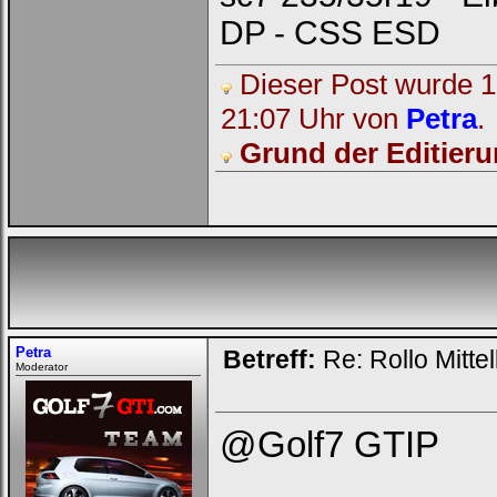
DP - CSS ESD
Bei jedem Besuch
automatisch einloggen.
Dieser Post wurde 1 
Onlinestatus verstecken.
21:07 Uhr von
Petra
.
Grund der Editieru
Ich habe mein Passwort
vergessen
|
Registrieren
Petra
Betreff:
Re: Rollo Mitt
Moderator
@Golf7 GTIP