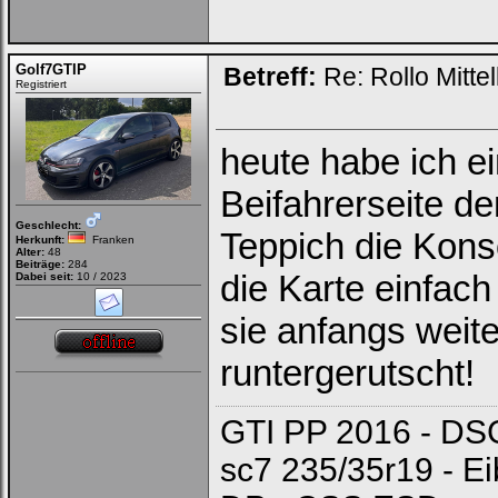
Golf7GTIP
Betreff:
Re: Rollo Mitt
Registriert
heute habe ich e
Beifahrerseite d
Geschlecht:
Teppich die Kons
Herkunft:
Franken
Alter:
48
Beiträge:
284
die Karte einfach
Dabei seit:
10 / 2023
sie anfangs weite
runtergerutscht!
GTI PP 2016 - DSG
sc7 235/35r19 - E