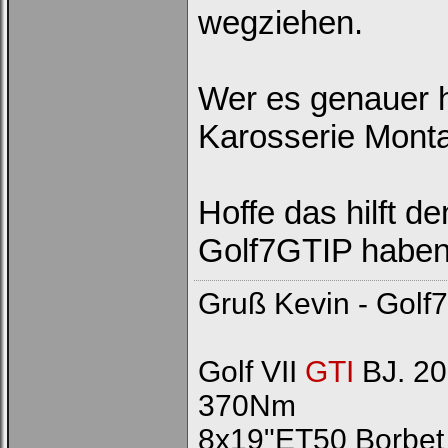
wegziehen.
Wer es genauer ha
Karosserie Montag
Hoffe das hilft d
Golf7GTIP habe
Gruß Kevin - Golf7
Golf VII
GTI
BJ. 20
370Nm
8x19"ET50 Borbet 