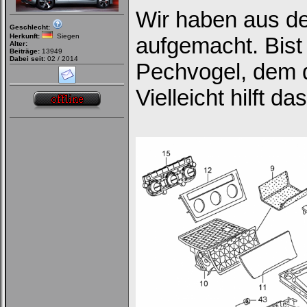
Wir haben aus d
Geschlecht:
Herkunft:
Siegen
aufgemacht. Bist 
Alter:
Beiträge:
13949
Dabei seit:
02 / 2014
Pechvogel, dem 
Vielleicht hilft da