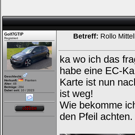
Golf7GTIP
Betreff:
Rollo Mitt
Registriert
ka wo ich das fra
habe eine EC-Kart
Geschlecht:
Karte ist nun nac
Herkunft:
Franken
Alter:
48
Beiträge:
284
ist weg!
Dabei seit:
10 / 2023
Wie bekomme ich 
den Pfeil achten.