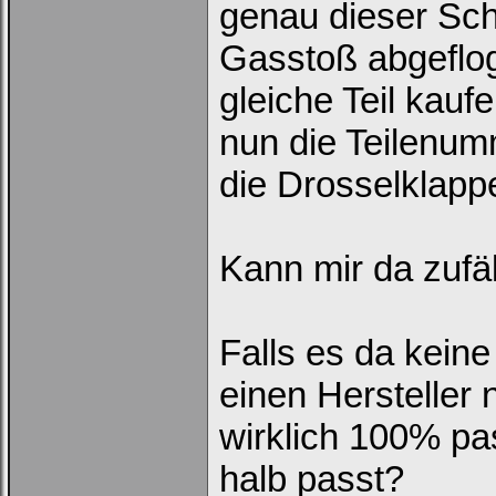
genau dieser Sch
Gasstoß abgeflo
gleiche Teil kau
Ich habe mein Passwort
vergessen
|
Registrieren
nun die Teilenum
die Drosselklapp
Kann mir da zufä
Falls es da keine
einen Hersteller
wirklich 100% pa
halb passt?