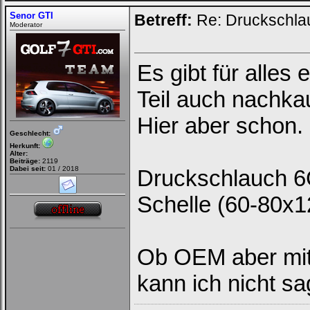
Senor GTI
Betreff:
Re: Druckschla
Moderator
Es gibt für alles 
Teil auch nachka
Hier aber schon.
Geschlecht:
Herkunft:
Alter:
Beiträge:
2119
Dabei seit:
01 / 2018
Druckschlauch 6
Schelle (60-80x1
Ob OEM aber mit 
kann ich nicht sa