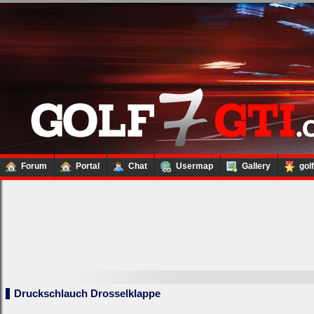
Forum
Portal
Chat
Usermap
Gallery
gol
Loginbox
Druckschlauch Drosselklappe