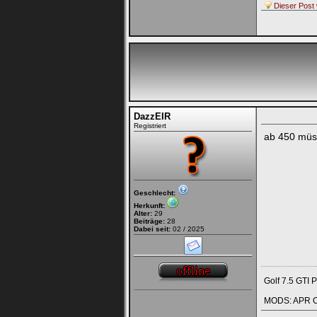
Dieser Post 
DazzEIR
Registriert
ab 450 müs
Geschlecht:
Herkunft:
Alter:
29
Beiträge:
28
Dabei seit:
02 / 2025
Golf 7.5 GTI 
MODS: APR Op