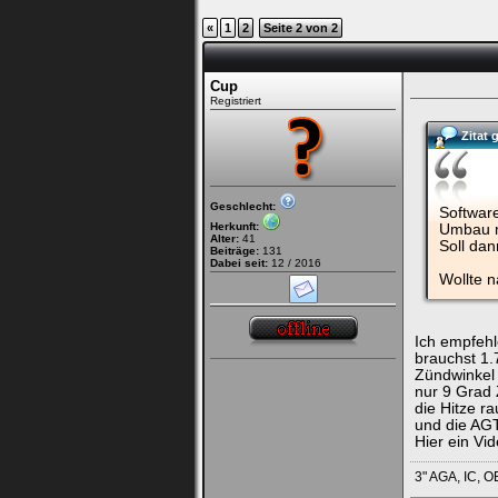
«
1
2
Seite 2 von 2
Bei jedem Besuch
automatisch einloggen.
Cup
Registriert
Onlinestatus verstec
Zitat
Geschlecht:
Softwar
Herkunft:
Umbau m
Alter:
41
Soll da
Beiträge:
131
Dabei seit:
12 / 2016
Wollte 
Ich habe mein Passwort
vergessen
|
Registrieren
Ich empfehl
brauchst 1.
Zündwinkel 
nur 9 Grad 
die Hitze r
und die AGT
Hier ein Vi
3" AGA, IC, 