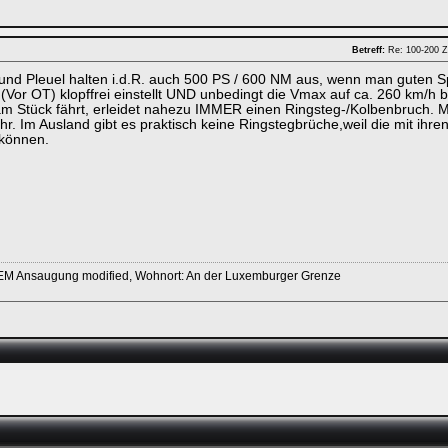
Betreff:
Re: 100-200 Z
und Pleuel halten i.d.R. auch 500 PS / 600 NM aus, wenn man guten Sp
(Vor OT) klopffrei einstellt UND unbedingt die Vmax auf ca. 260 km/h 
 Stück fährt, erleidet nahezu IMMER einen Ringsteg-/Kolbenbruch. M
r. Im Ausland gibt es praktisch keine Ringstegbrüche,weil die mit ihren
 können.
OEM Ansaugung modified, Wohnort: An der Luxemburger Grenze