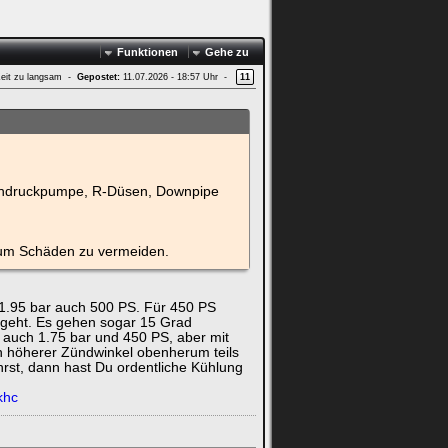
Funktionen
Gehe zu
Zeit zu langsam -
Gepostet:
11.07.2026 - 18:57 Uhr -
11
Hochdruckpumpe, R-Düsen, Downpipe
, um Schäden zu vermeiden.
 1.95 bar auch 500 PS. Für 450 PS
 geht. Es gehen sogar 15 Grad
en auch 1.75 bar und 450 PS, aber mit
n höherer Zündwinkel obenherum teils
hrst, dann hast Du ordentliche Kühlung
khc