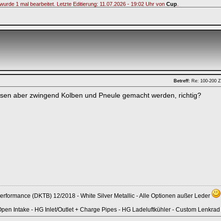
wurde 1 mal bearbeitet. Letzte Editierung: 11.07.2026 - 19:02 Uhr von
Cup
.
Betreff:
Re: 100-200 Z
sen aber zwingend Kolben und Pneule gemacht werden, richtig?
Performance (DKTB) 12/2018 - White Silver Metallic - Alle Optionen außer Leder
en Intake - HG Inlet/Outlet + Charge Pipes - HG Ladeluftkühler - Custom Lenkra