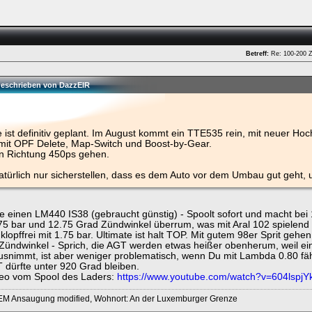
Betreff:
Re: 100-200 
ken.
 geschrieben von DazzEIR
e ist definitiv geplant. Im August kommt ein TTE535 rein, mit neuer 
it OPF Delete, Map-Switch und Boost-by-Gear.
nn Richtung 450ps gehen.
natürlich nur sicherstellen, dass es dem Auto vor dem Umbau gut geht
e einen LM440 IS38 (gebraucht günstig) - Spoolt sofort und macht bei
75 bar und 12.75 Grad Zündwinkel überrum, was mit Aral 102 spielend
klopffrei mit 1.75 bar. Ultimate ist halt TOP. Mit gutem 98er Sprit geh
Zündwinkel - Sprich, die AGT werden etwas heißer obenherum, weil ei
ausnimmt, ist aber weniger problematisch, wenn Du mit Lambda 0.80 fä
 dürfte unter 920 Grad bleiben.
deo vom Spool des Laders:
https://www.youtube.com/watch?v=604lspjY
OEM Ansaugung modified, Wohnort: An der Luxemburger Grenze