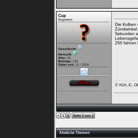
Cup
Registriert
Die Kolben 
Zündwinkel 
Sekunden am
Lebensgefah
250 fahren
Geschlecht:
Herkunft:
Alter:
41
Beiträge:
131
Dabei seit:
12 / 2016
3" AGA, IC, 
«
1
2
Seite 2 von 2
Ähnliche Themen