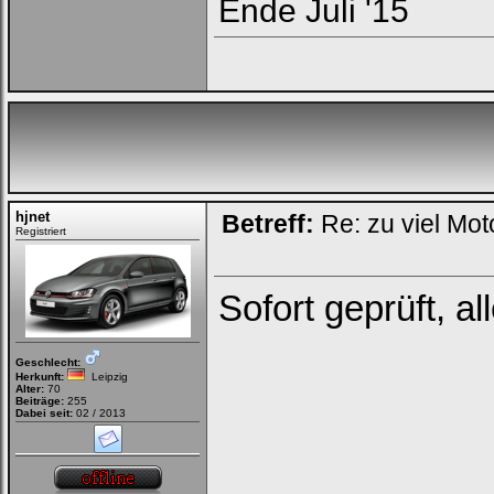
Ende Juli '15
hjnet
Betreff:
Re: zu viel Mot
Registriert
Sofort geprüft, a
Geschlecht:
Herkunft:
Leipzig
Alter:
70
Beiträge:
255
Dabei seit:
02 / 2013