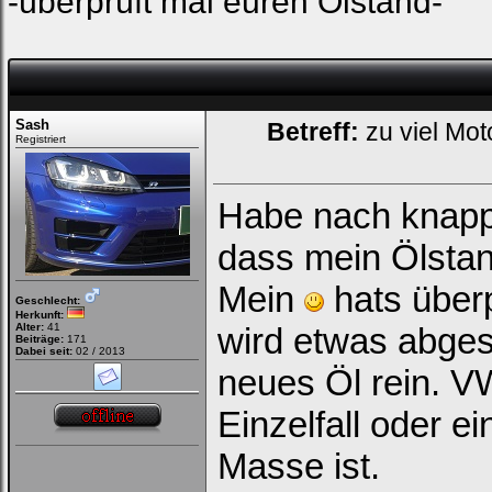
-überprüft mal euren Ölstand-
Loginbox
Trage
bitte
in
Sash
Betreff:
zu viel Mot
die
Registriert
nachfolgenden
Felder
Deinen
Benutzernamen
und
Habe nach knapp
Kennwort
ein,
dass mein Ölstan
um
Dich
einzuloggen.
Mein
hats über
Geschlecht:
Herkunft:
Username:
Alter:
41
wird etwas abge
Beiträge:
171
Dabei seit:
02 / 2013
neues Öl rein. VW
Passwort:
Einzelfall oder e
Masse ist.
Bei jedem Besuch
automatisch einloggen.