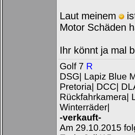
Onlinestatus verstecken.
Laut meinem
is
Motor Schäden h
Ihr könnt ja mal
Ich habe mein Passwort
vergessen
|
Registrieren
Golf 7
R
DSG| Lapiz Blue Me
Pretoria| DCC| DL
Rückfahrkamera| L
Winterräder|
-verkauft-
Am 29.10.2015 fol