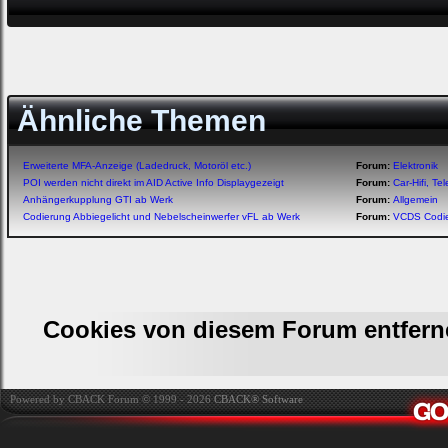
Ähnliche Themen
Erweiterte MFA-Anzeige (Ladedruck, Motoröl etc.)
Forum:
Elektronik
POI werden nicht direkt im AID Active Info Displaygezeigt
Forum:
Car-Hifi, T
Anhängerkupplung GTI ab Werk
Forum:
Allgemein
Codierung Abbiegelicht und Nebelscheinwerfer vFL ab Werk
Forum:
VCDS Codi
Cookies von diesem Forum entfern
Powered by CBACK Forum © 1999 - 2026
CBACK® Software