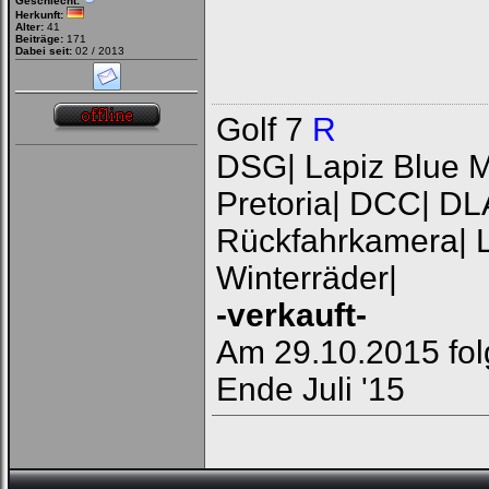
Geschlecht:
Herkunft:
Alter:
41
Beiträge:
171
Dabei seit:
02 / 2013
Golf 7
R
DSG| Lapiz Blue Me
Pretoria| DCC| DL
Rückfahrkamera| L
Winterräder|
-verkauft-
Am 29.10.2015 fol
Ende Juli '15