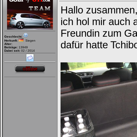
Hallo zusammen
ich hol mir auch
Freundin zum Ga
Geschlecht:
Herkunft:
Siegen
dafür hatte Tchib
Alter:
Beiträge:
13949
Dabei seit:
02 / 2014