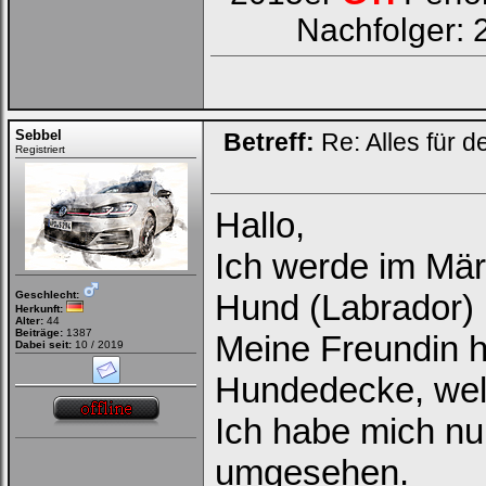
Nachfolger: 
Sebbel
Betreff:
Re: Alles für 
Registriert
Hallo,
Ich werde im Mä
Hund (Labrador) 
Geschlecht:
Herkunft:
Alter:
44
Beiträge:
1387
Meine Freundin h
Dabei seit:
10 / 2019
Hundedecke, welc
Ich habe mich nu
umgesehen.