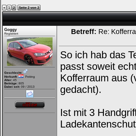
«
1
2
Seite 2 von 2
Goggy
Betreff:
Re: Kofferr
Registriert
So ich hab das Te
passt soweit ech
Geschlecht:
Kofferraum aus (
Herkunft:
Peiting
Alter:
45
Beiträge:
805
gedacht).
Dabei seit:
09 / 2013
Ist mit 3 Handgri
Ladekantenschut