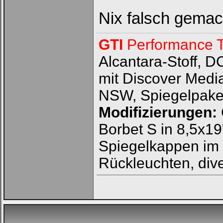
Nix falsch gemach
GTI
Performance T
Alcantara-Stoff, 
mit Discover Media
NSW, Spiegelpake
Modifizierungen:
Borbet S in 8,5x1
Loginbox
Spiegelkappen im C
Trage
bitte
Rückleuchten, div
in
die
nachfolgenden
Felder
Deinen
Benutzernamen
und
Kennwort
ein,
um