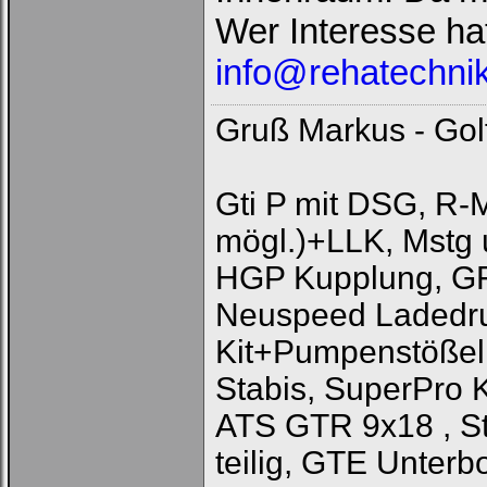
Wer Interesse hat
info@rehatechnik
Gruß Markus - Gol
Gti P mit DSG, R-
mögl.)+LLK, Mstg
HGP Kupplung, GF
Neuspeed Ladedru
Kit+Pumpenstößel
Stabis, SuperPro 
ATS GTR 9x18 , St
teilig, GTE Unterbo