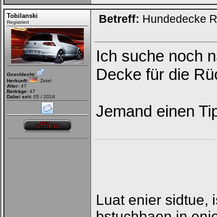
Tobilanski
Betreff:
Hundedecke R
Registriert
Ich suche noch 
Decke für die Rü
Geschlecht:
Herkunft:
Zetel
Alter:
47
Beiträge:
47
Dabei seit:
05 / 2016
Jemand einen Ti
Luat enier sidtue, 
bstuchbaen in enie