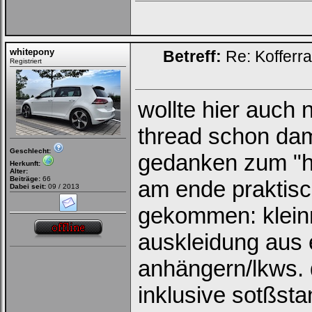
whitepony
Betreff:
Re: Kofferr
Registriert
wollte hier auch 
thread schon dam
Geschlecht:
gedanken zum "hu
Herkunft:
Alter:
Beiträge:
66
am ende praktisch
Dabei seit:
09 / 2013
gekommen: kleinm
auskleidung aus e
anhängern/lkws. d
inklusive sotßst