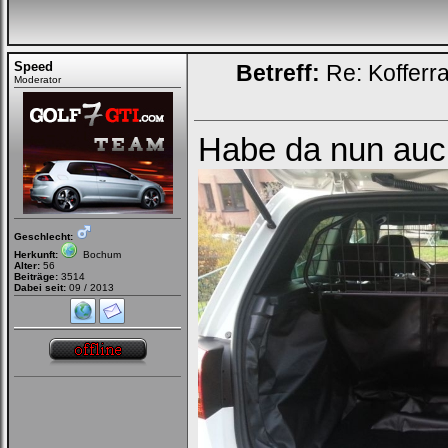
Dich
einzuloggen.
Speed
Betreff:
Re: Kofferr
Username:
Moderator
Passwort:
Habe da nun auc
Bei jedem Besuch
automatisch einloggen.
Geschlecht:
Onlinestatus verstecken.
Herkunft:
Bochum
Alter:
56
Beiträge:
3514
Dabei seit:
09 / 2013
Ich habe mein Passwort
vergessen
|
Registrieren