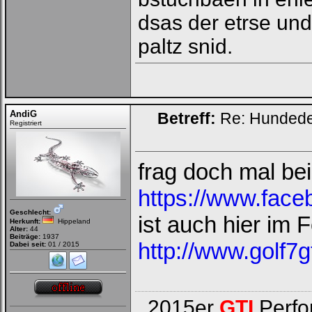
dsas der etrse und
paltz snid.
AndiG
Betreff:
Re: Hundede
Registriert
frag doch mal be
https://www.face
Geschlecht:
ist auch hier im
Herkunft:
Hippeland
Alter:
44
Beiträge:
1937
http://www.golf7
Dabei seit:
01 / 2015
2015er
GTI
Perfo