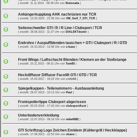
( erstellt: 11.11.2014 - 09:39 Uhr von
Simonada
)
Anhängerkupplung AHK nachrüsten nur TCR
( erstellt: 13.03.2025 - 21:58 Uhr von
VW_Golf_7_GTI_TCR
)
Seitenschweller GTI / R / R Line / Clubsport / TCR
( erstellt: 28.08.2013 - 11:37 Uhr von
DIALEKTdumir
)
Endrohre / Auspuffblenden tauschen > GTI / Clubsport / R / GTD
( erstellt: 16.10.2013 - 12:56 Uhr von
c-base
)
Front Wings / Luftschacht Blenden / Kiemen an der Stoßstange
( erstellt: 25.11.2015 - 08:31 Uhr von
Tom93
)
Heckdiffusor Diffusor Facelift GTI / GTD / TCR
( erstellt: 15.03.2017 - 16:22 Uhr von
crohn84
)
Spiegelkappen - Teilenummern - Ausbauanleitung
( erstellt: 29.07.2013 - 10:13 Uhr von
Paul
)
Frontspoilerlippe Clubsport abgerissen
( erstellt: 05.03.2018 - 17:43 Uhr von
clubsportAust
)
Unterbodenverkleidung
( erstellt: 12.07.2013 - 09:18 Uhr von
mike0082
)
GTI Schriftzug Logo Zeichen Emblem (Kühlergrill / Heckklappe)
( erstellt: 17.09.2013 - 22:53 Uhr von
chano
)