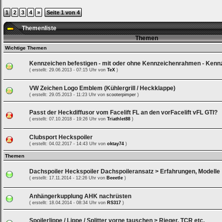
ein,
um
1
2
3
4
»
Seite 1 von 4
Dich
einzuloggen.
Themenliste
Themen
Username:
Wichtige Themen
Kennzeichen befestigen - mit oder ohne Kennzeichenrahmen - Kennz
Passwort:
( erstellt: 29.06.2013 - 07:15 Uhr von
TeX
)
VW Zeichen Logo Emblem (Kühlergrill / Heckklappe)
( erstellt: 29.05.2013 - 11:23 Uhr von
scooterpimper
)
Bei jedem Besuch
automatisch einloggen.
Passt der Heckdiffusor vom Facelift FL an den vorFacelift vFL GTI?
( erstellt: 07.10.2018 - 19:26 Uhr von
Triathlet88
)
Onlinestatus verstecken.
Clubsport Heckspoiler
( erstellt: 04.02.2017 - 14:43 Uhr von
oktay74
)
Themen
Dachspoiler Heckspoiler Dachspoileransatz > Erfahrungen, Modelle
( erstellt: 17.11.2014 - 12:26 Uhr von
Beeetle
)
Anhängerkupplung AHK nachrüsten
Ich habe mein Passwort
( erstellt: 18.04.2014 - 08:34 Uhr von
RS317
)
vergessen
|
Registrieren
Spoilerlippe / Lippe / Splitter vorne tauschen > Rieger, TCR etc.