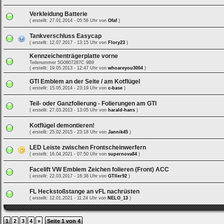
Verkleidung Batterie
( erstellt: 27.01.2014 - 05:56 Uhr von
Ofaf
)
Tankverschluss Easycap
( erstellt: 12.07.2017 - 13:15 Uhr von
Flory23
)
Kennzeichenträgerplatte vorne
Teilenummer 5G0807287C 9B9
( erstellt: 19.05.2013 - 12:47 Uhr von
whoareyou3004
)
GTI Emblem an der Seite / am Kotflügel
( erstellt: 15.05.2014 - 23:19 Uhr von
c-base
)
Teil- oder Ganzfolierung - Folierungen am GTI
( erstellt: 27.03.2013 - 13:05 Uhr von
harald-hans
)
Kotflügel demontieren!
( erstellt: 25.02.2015 - 23:18 Uhr von
Jannik45
)
LED Leiste zwischen Frontscheinwerfern
( erstellt: 16.04.2021 - 07:50 Uhr von
supernova84
)
Facelift VW Emblem Zeichen folieren (Front) ACC
( erstellt: 22.03.2017 - 16:38 Uhr von
GTIler92
)
FL Heckstoßstange an vFL nachrüsten
( erstellt: 12.01.2021 - 11:24 Uhr von
NELO_13
)
1
2
3
4
»
Seite 1 von 4