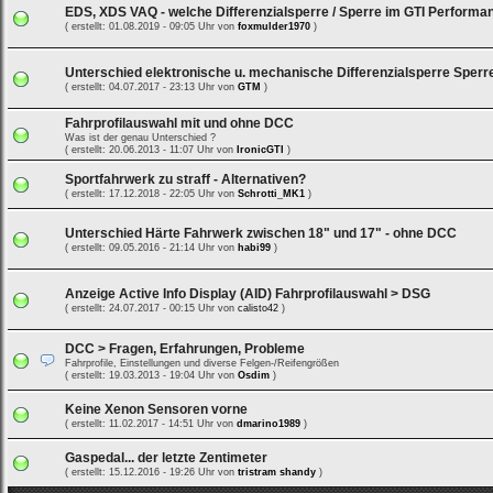
EDS, XDS VAQ - welche Differenzialsperre / Sperre im GTI Performa
( erstellt: 01.08.2019 - 09:05 Uhr von
foxmulder1970
)
Unterschied elektronische u. mechanische Differenzialsperre Sperr
( erstellt: 04.07.2017 - 23:13 Uhr von
GTM
)
Fahrprofilauswahl mit und ohne DCC
Was ist der genau Unterschied ?
( erstellt: 20.06.2013 - 11:07 Uhr von
IronicGTI
)
Sportfahrwerk zu straff - Alternativen?
( erstellt: 17.12.2018 - 22:05 Uhr von
Schrotti_MK1
)
Unterschied Härte Fahrwerk zwischen 18" und 17" - ohne DCC
( erstellt: 09.05.2016 - 21:14 Uhr von
habi99
)
Anzeige Active Info Display (AID) Fahrprofilauswahl > DSG
( erstellt: 24.07.2017 - 00:15 Uhr von
calisto42
)
DCC > Fragen, Erfahrungen, Probleme
Fahrprofile, Einstellungen und diverse Felgen-/Reifengrößen
( erstellt: 19.03.2013 - 19:04 Uhr von
Osdim
)
Keine Xenon Sensoren vorne
( erstellt: 11.02.2017 - 14:51 Uhr von
dmarino1989
)
Gaspedal... der letzte Zentimeter
( erstellt: 15.12.2016 - 19:26 Uhr von
tristram shandy
)