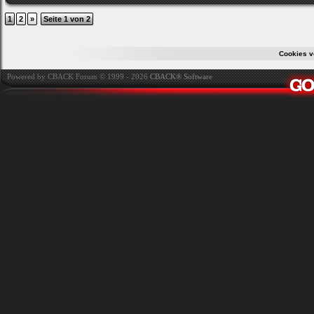
1
2
»
Seite 1 von 2
Cookies v
Powered by CBACK Forum © 1999 - 2026
CBACK® Software