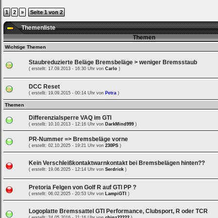
ein,
um
1
2
»
Seite 1 von 2
Dich
einzuloggen.
Themenliste
Themen
Username:
Wichtige Themen
Staubreduzierte Beläge Bremsbeläge > weniger Bremsstaub
Passwort:
( erstellt: 17.09.2013 - 16:30 Uhr von
Carlo
)
DCC Reset
( erstellt: 19.09.2015 - 00:14 Uhr von
Petra
)
Bei jedem Besuch
automatisch einloggen.
Themen
Differenzialsperre VAQ im GTI
( erstellt: 10.10.2013 - 12:16 Uhr von
DarkMind999
)
Onlinestatus verstecken.
PR-Nummer => Bremsbeläge vorne
( erstellt: 02.10.2025 - 19:21 Uhr von
230PS
)
Kein Verschleißkontaktwarnkontakt bei Bremsbelägen hinten??
( erstellt: 19.06.2025 - 12:14 Uhr von
Serdrick
)
Pretoria Felgen von Golf R auf GTI PP ?
( erstellt: 06.02.2025 - 20:53 Uhr von
LampiGTI
)
Ich habe mein Passwort
vergessen
|
Registrieren
Logoplatte Bremssattel GTI Performance, Clubsport, R oder TCR
( erstellt: 24.05.2016 - 21:16 Uhr von
chinz22222
)