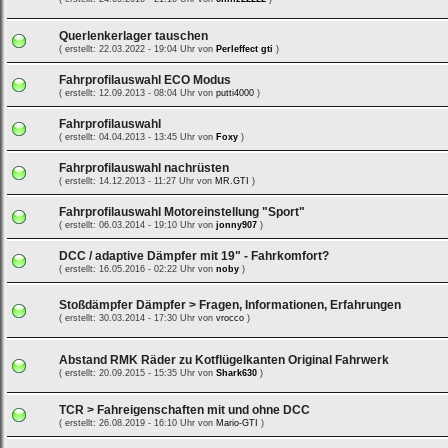
Querlenkerlager tauschen
( erstellt: 22.03.2022 - 19:04 Uhr von
Perleffect gti
)
Fahrprofilauswahl ECO Modus
( erstellt: 12.09.2013 - 08:04 Uhr von
putti4000
)
Fahrprofilauswahl
( erstellt: 04.04.2013 - 13:45 Uhr von
Foxy
)
Fahrprofilauswahl nachrüsten
( erstellt: 14.12.2013 - 11:27 Uhr von
MR.GTI
)
Fahrprofilauswahl Motoreinstellung "Sport"
( erstellt: 06.03.2014 - 19:10 Uhr von
jonny907
)
DCC / adaptive Dämpfer mit 19" - Fahrkomfort?
( erstellt: 16.05.2016 - 02:22 Uhr von
noby
)
Stoßdämpfer Dämpfer > Fragen, Informationen, Erfahrungen
( erstellt: 30.03.2014 - 17:30 Uhr von
vrocco
)
Abstand RMK Räder zu Kotflügelkanten Original Fahrwerk
( erstellt: 20.09.2015 - 15:35 Uhr von
Shark630
)
TCR > Fahreigenschaften mit und ohne DCC
( erstellt: 26.08.2019 - 16:10 Uhr von
Mario-GTI
)