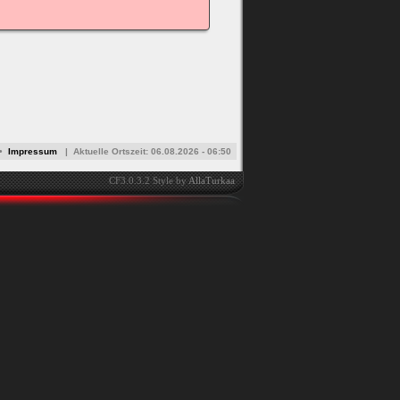
•
Impressum
|
Aktuelle Ortszeit:
06.08.2026 - 06:50
CF3.0.3.2 Style by
AllaTurkaa