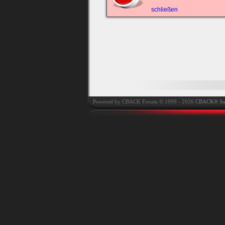
automatisch einloggen.
schließen
Onlinestatus verstec
Powered by CBACK Forum © 1999 - 2026
CBACK® So
Ich habe mein Passwort
vergessen
|
Registrieren