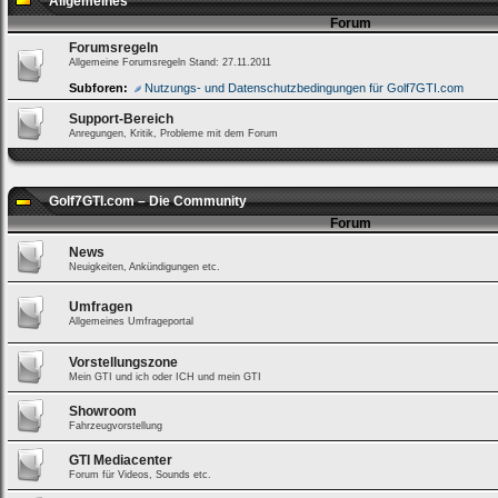
Allgemeines
Forum
Forumsregeln
Allgemeine Forumsregeln Stand: 27.11.2011
Subforen:
Nutzungs- und Datenschutzbedingungen für Golf7GTI.com
Support-Bereich
Anregungen, Kritik, Probleme mit dem Forum
Loginbox
Trage
bitte
Golf7GTI.com – Die Community
in
Forum
die
nachfolgenden
News
Felder
Neuigkeiten, Ankündigungen etc.
Deinen
Benutzernamen
und
Umfragen
Kennwort
Allgemeines Umfrageportal
ein,
um
Vorstellungszone
Dich
Mein GTI und ich oder ICH und mein GTI
einzuloggen.
Showroom
Username:
Fahrzeugvorstellung
GTI Mediacenter
Forum für Videos, Sounds etc.
Passwort: