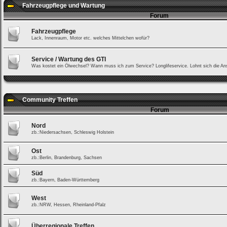
Fahrzeugpflege und Wartung
Forum
Fahrzeugpflege
Lack, Innenraum, Motor etc. welches Mittelchen wofür?
Service / Wartung des GTI
Was kostet ein Ölwechsel? Wann muss ich zum Service? Longlifeservice. Lohnt sich die Ans
Community Treffen
Forum
Nord
zb.:Niedersachsen, Schleswig Holstein
Ost
zb.:Berlin, Brandenburg, Sachsen
Süd
zb.:Bayern, Baden-Württemberg
West
zb.:NRW, Hessen, Rheinland-Pfalz
Überregionale Treffen