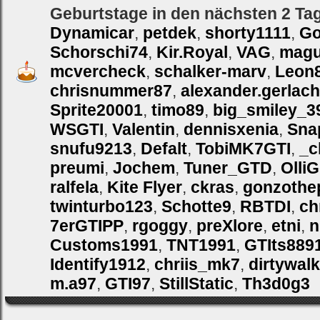
Geburtstage in den nächsten 2 Ta
Dynamicar
,
petdek
,
shorty1111
,
Go
Schorschi74
,
Kir.Royal
,
VAG
,
magu
mcvercheck
,
schalker-marv
,
Leon
chrisnummer87
,
alexander.gerlach
Sprite20001
,
timo89
,
big_smiley_3
WSGTI
,
Valentin
,
dennisxenia
,
Sna
snufu9213
,
Defalt
,
TobiMK7GTI
,
_c
preumi
,
Jochem
,
Tuner_GTD
,
Olli
ralfela
,
Kite Flyer
,
ckras
,
gonzothe
twinturbo123
,
Schotte9
,
RBTDI
,
ch
7erGTIPP
,
rgoggy
,
preXlore
,
etni
,
n
Customs1991
,
TNT1991
,
GTIts889
Identify1912
,
chriis_mk7
,
dirtywalk
m.a97
,
GTI97
,
StillStatic
,
Th3d0g3