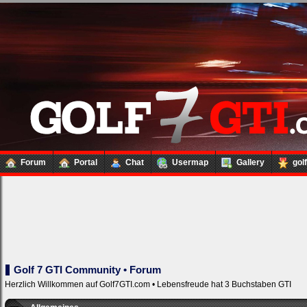
Forum
Portal
Chat
Usermap
Gallery
gol
Golf 7 GTI Community • Forum
Herzlich Willkommen auf Golf7GTI.com • Lebensfreude hat 3 Buchstaben GTI