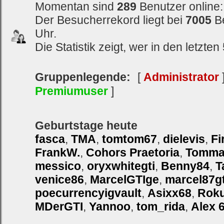
Momentan sind
289
Benutzer online
Der Besucherrekord liegt bei
7005
B
Uhr.
Die Statistik zeigt, wer in den letzt
Gruppenlegende:
[
Administrator
Premiumuser
]
Geburtstage heute
fasca
,
TMA
,
tomtom67
,
dielevis
,
Fi
FrankW.
,
Cohors Praetoria
,
Tomma
messico
,
oryxwhitegti
,
Benny84
,
T
venice86
,
MarcelGTIge
,
marcel87gt
poecurrencyigvault
,
Asixx68
,
Rok
MDerGTI
,
Yannoo
,
tom_rida
,
Alex 