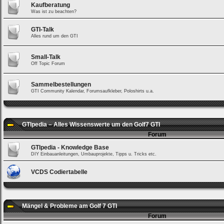
Kaufberatung
Was ist zu beachten?
Bei jedem Besuch
GTI-Talk
automatisch einloggen.
Alles rund um den GTI
Onlinestatus verstecken.
Small-Talk
Off Topic Forum
Sammelbestellungen
GTI Community Kalendar, Forumsaufkleber, Poloshirts u.a.
GTIpedia – Alles Wissenswerte um den Golf7 GTI
Ich habe mein Passwort
Forum
vergessen
|
Registrieren
GTIpedia - Knowledge Base
DIY Einbauanleitungen, Umbauprojekte, Tipps u. Tricks etc.
VCDS Codiertabelle
Mängel & Probleme am Golf 7 GTI
Forum