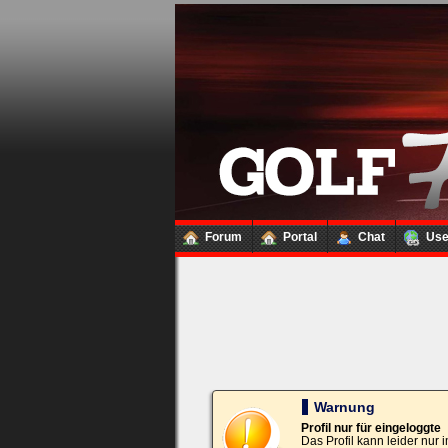
Loginbox
Trage
bitte
in
die
nachfolgenden
Felder
Deinen
Benutzernamen
und
Kennwort
Forum
Portal
Chat
Us
ein,
um
Dich
einzuloggen.
Username:
Passwort:
Warnung
Profil nur für eingeloggte
Das Profil kann leider nur
Bei jedem Besuch