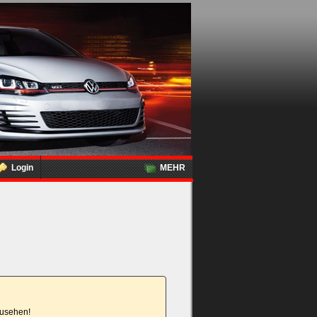
Login
MEHR
nzusehen!