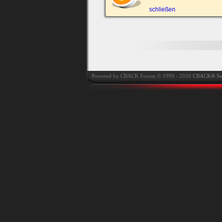
automatisch einloggen.
schließen
Onlinestatus verstec
Powered by CBACK Forum © 1999 - 2026
CBACK® So
Ich habe mein Passwort
vergessen
|
Registrieren