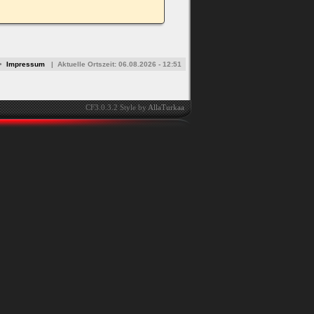
•
Impressum
|
Aktuelle Ortszeit:
06.08.2026 - 12:51
CF3.0.3.2 Style by
AllaTurkaa