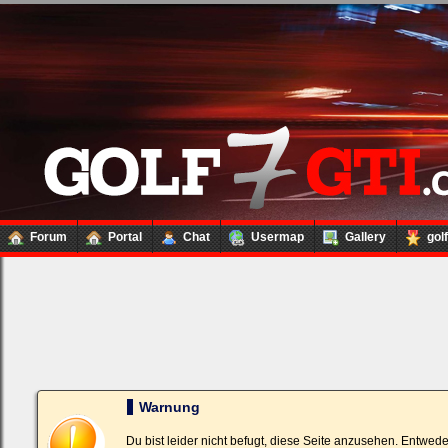
Forum
Portal
Chat
Usermap
Gallery
gol
Loginbox
Trage
bitte
in
die
nachfolgenden
Felder
Deinen
Warnung
Benutzernamen
und
Kennwort
Du bist leider nicht befugt, diese Seite anzusehen. Entwed