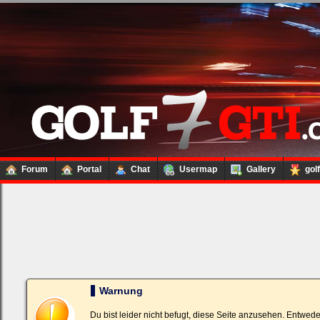
Forum
Portal
Chat
Usermap
Gallery
gol
Loginbox
Trage
bitte
in
die
nachfolgenden
Felder
Deinen
Warnung
Benutzernamen
und
Kennwort
Du bist leider nicht befugt, diese Seite anzusehen. Entwed