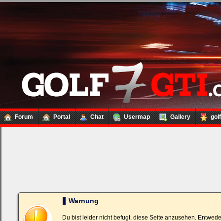
Forum
Portal
Chat
Usermap
Gallery
gol
Loginbox
Trage
bitte
in
die
nachfolgenden
Felder
Deinen
Warnung
Benutzernamen
und
Kennwort
Du bist leider nicht befugt, diese Seite anzusehen. Entwed