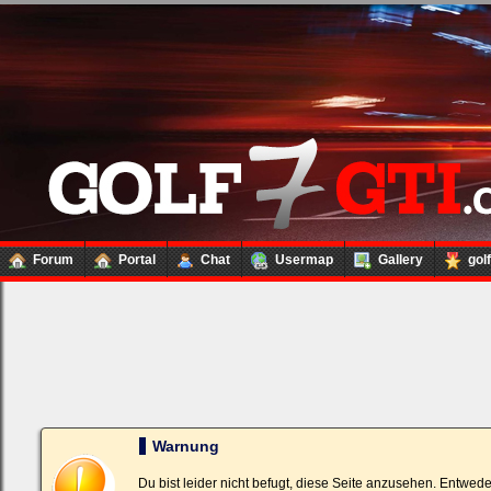
Forum
Portal
Chat
Usermap
Gallery
gol
Loginbox
Trage
bitte
in
die
nachfolgenden
Felder
Deinen
Warnung
Benutzernamen
und
Kennwort
Du bist leider nicht befugt, diese Seite anzusehen. Entwed