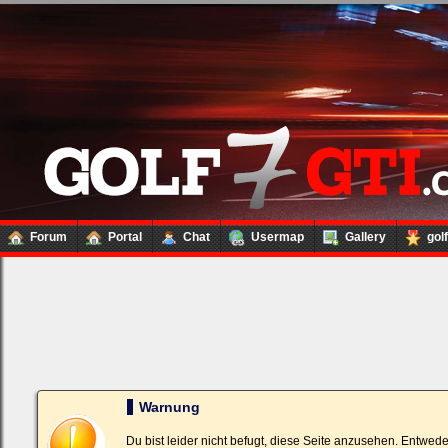
Forum
Portal
Chat
Usermap
Gallery
gol
Loginbox
Trage
bitte
in
die
nachfolgenden
Felder
Deinen
Warnung
Benutzernamen
und
Kennwort
Du bist leider nicht befugt, diese Seite anzusehen. Entwed