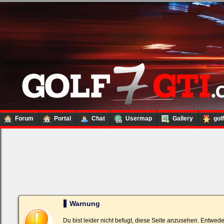
Forum
Portal
Chat
Usermap
Gallery
gol
Loginbox
Trage
bitte
in
die
nachfolgenden
Felder
Deinen
Warnung
Benutzernamen
und
Kennwort
Du bist leider nicht befugt, diese Seite anzusehen. Entwed