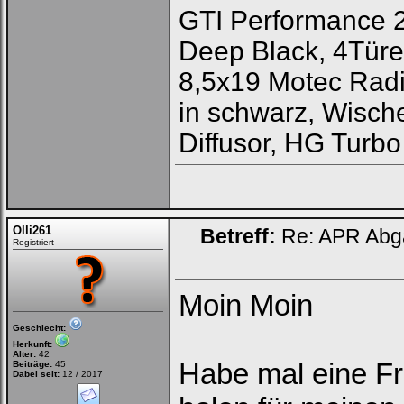
GTI Performance 
Deep Black, 4Tür
8,5x19 Motec Radi
in schwarz, Wische
Diffusor, HG Turbo
Olli261
Betreff:
Re: APR Abga
Registriert
Moin Moin
Geschlecht:
Herkunft:
Alter:
42
Habe mal eine Fr
Beiträge:
45
Dabei seit:
12 / 2017