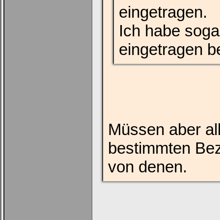
eingetragen.
Ich habe sog
eingetragen 
Loginbox
Trage
bitte
in
die
Müssen aber al
nachfolgenden
Felder
Deinen
bestimmten Bez
Benutzernamen
und
Kennwort
von denen.
ein,
um
Dich
einzuloggen.
Username: