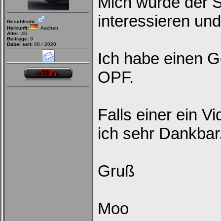
Mich würde der 
interessieren un
Geschlecht:
Herkunft:
Aachen
Alter:
46
Beiträge:
9
Dabei seit:
08 / 2020
Ich habe einen G
OPF.
Falls einer ein V
ich sehr Dankbar
Gruß
Moo