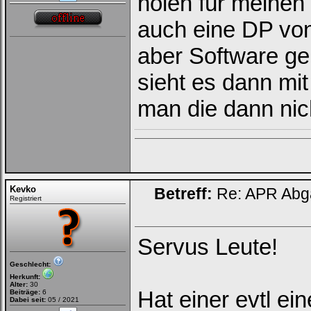
holen für meinen
auch eine DP von
aber Software ge
sieht es dann mi
man die dann nic
Kevko
Betreff:
Re: APR Abga
Registriert
Servus Leute!
Geschlecht:
Herkunft:
Alter:
30
Hat einer evtl ei
Beiträge:
6
Dabei seit:
05 / 2021