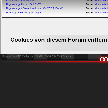
JF Unlimited Abgasanlage
Forum:
Motortechn
Abgasanlage für den Golf 7 GTI
Forum:
Motortechn
Abgasanlage / Downpipe für den Golf 7 GTI Facelift
Forum:
Motortechn
Erfahrungen FSW Abgasanlage
Forum:
Motortechn
Cookies von diesem Forum entfern
Powered by CBACK Forum © 1999 - 2026
CBACK® Software