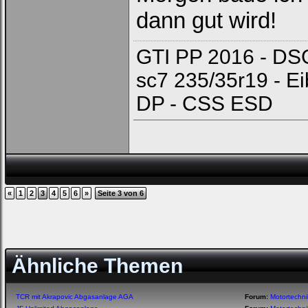
dann gut wird!
GTI PP 2016 - DSG
sc7 235/35r19 - E
DP - CSS ESD
«
1
2
3
4
5
6
»
Seite 3 von 6
Ähnliche Themen
TCR mit Akrapovic Abgasanlage AGA
Forum:
Motortechn