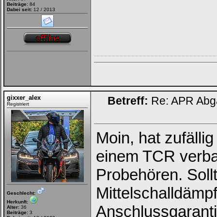
Beiträge:
84
Dabei seit:
12 / 2013
gixxer_alex
Betreff:
Re: APR Abga
Registriert
Moin, hat zufälli
einem TCR verba
Probehören. Sollt
Mittelschalldämpf
Geschlecht:
Herkunft:
Anschlussgaranti
Alter:
36
Beiträge:
3