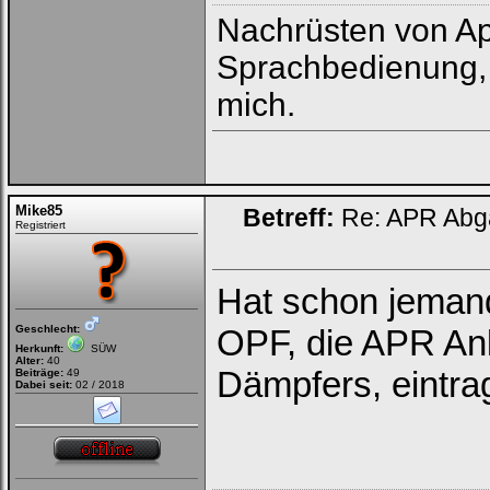
Nachrüsten von App
Sprachbedienung, 
mich.
Mike85
Betreff:
Re: APR Abga
Registriert
Hat schon jemand
Geschlecht:
OPF, die APR Anl
Herkunft:
SÜW
Alter:
40
Dämpfers, eintra
Beiträge:
49
Dabei seit:
02 / 2018