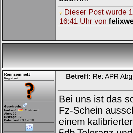
Dieser Post wurde 1 
16:41 Uhr von
felixw
Rennsemmel3
Betreff:
Re: APR Abga
Registriert
Bei uns ist das 
Geschlecht:
Fz-Schein aussc
Herkunft:
Rheinland
Alter:
56
Beiträge:
72
einem kalibrier
Dabei seit:
09 / 2019
5db Toleranz und