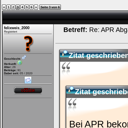
«
1
2
3
4
5
6
»
Seite 3 von 6
felixweis_2000
Betreff:
Re: APR Abga
Registriert
Zitat geschriebe
Geschlecht:
Herkunft:
Alter:
26
Beiträge:
91
Dabei seit:
05 / 2020
Zitat geschrie
Bei APR beko