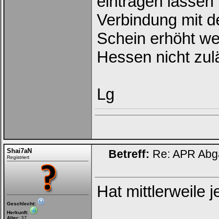
eintragen lassen
Verbindung mit de
Schein erhöht w
Hessen nicht zulä
Lg
Shai7aN
Betreff:
Re: APR Abga
Registriert
Hat mittlerweile
Geschlecht:
Herkunft:
Alter:
37