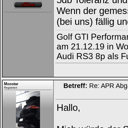
Wenn der gemesse
(bei uns) fällig 
Golf GTI Performa
am 21.12.19 in Wol
Audi RS3 8p als F
Moostar
Betreff:
Re: APR Abga
Registriert
Hallo,