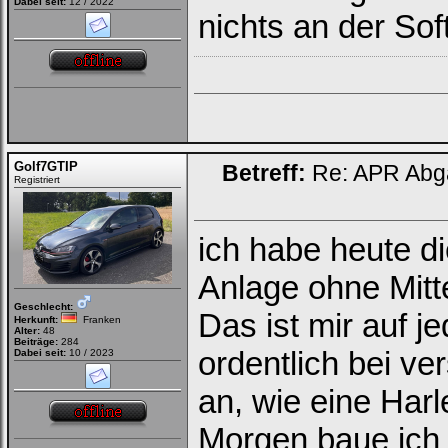
Dabei seit:
12 / 2022
nichts an der S
Golf7GTIP
Betreff:
Re: APR Abga
Registriert
ich habe heute 
Anlage ohne Mitt
Geschlecht:
Das ist mir auf j
Herkunft:
Franken
Alter:
48
Beiträge:
284
ordentlich bei ve
Dabei seit:
10 / 2023
an, wie eine Harl
Morgen baue ich 