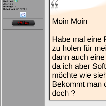
Herkunft:
Alter:
36
Beiträge:
3
Dabei seit:
08 / 2021
Moin Moin
Habe mal eine 
zu holen für me
dann auch eine
da ich aber Sof
möchte wie sieh
Bekommt man di
doch ?