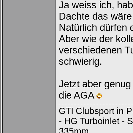
Ja weiss ich, ha
Passwort:
Dachte das wäre 
Natürlich dürfe
Bei jedem Besuch
automatisch einloggen.
Aber wie der koll
Onlinestatus verstecken.
verschiedenen Tu
schwierig.
Jetzt aber genug 
Ich habe mein Passwort
vergessen
die AGA
|
Registrieren
GTI Clubsport in 
- HG Turboinlet -
335mm