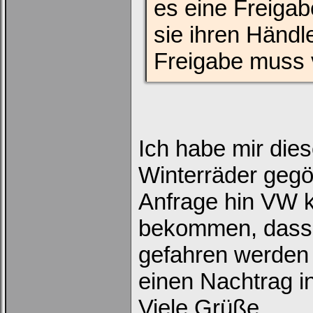
es eine Freigab
Username:
sie ihren Händl
Freigabe muss
Passwort:
Bei jedem Besuch
automatisch einloggen.
Ich habe mir dies
Onlinestatus verstecken.
Winterräder gegö
Anfrage hin VW k
bekommen, dass 
gefahren werden 
Ich habe mein Passwort
vergessen
|
Registrieren
einen Nachtrag i
Viele Grüße