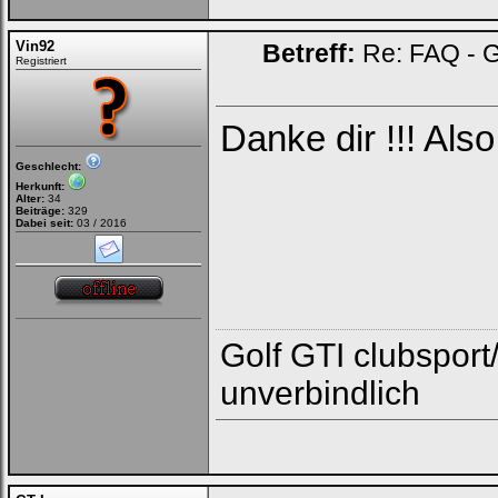
Vin92
Betreff:
Re: FAQ - G
Registriert
Danke dir !!! Als
Geschlecht:
Herkunft:
Alter:
34
Beiträge:
329
Dabei seit:
03 / 2016
Golf GTI clubsport/
unverbindlich