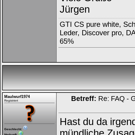
Jürgen
GTI CS pure white, Scha
Leder, Discover pro, D
65%
Maulwurf1974
Betreff:
Re: FAQ - G
Registriert
Hast du da irgend
Geschlecht:
mündliche Zusag
Herkunft: