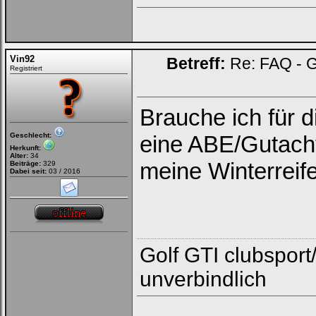
Vin92
Betreff:
Re: FAQ - G
Registriert
Brauche ich für 
Geschlecht:
eine ABE/Gutacht
Herkunft:
Alter:
34
meine Winterreif
Beiträge:
329
Dabei seit:
03 / 2016
Golf GTI clubsport/
unverbindlich