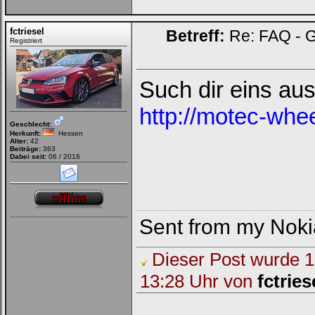
fctriesel
Betreff:
Re: FAQ - G
Registriert
Such dir eins aus
http://motec-whe
Geschlecht:
Herkunft:
Hessen
Alter:
42
Beiträge:
363
Dabei seit:
06 / 2016
Sent from my Noki
Dieser Post wurde 1 
13:28 Uhr von
fctries