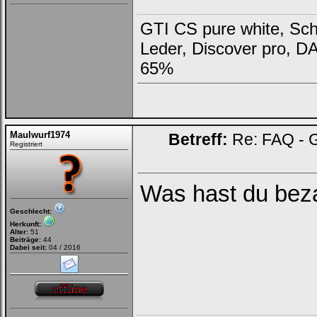
GTI CS pure white, Scha
Leder, Discover pro, D
65%
Maulwurf1974
Betreff:
Re: FAQ - 
Registriert
Was hast du beza
Geschlecht:
Herkunft:
Alter:
51
Beiträge:
44
Dabei seit:
04 / 2016