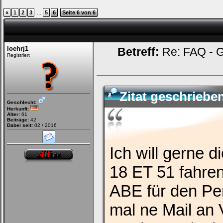
...
«
1
2
3
5
6
Seite 6 von 6
loehrj1
Betreff:
Re: FAQ - G
Registriert
Zitat geschrieb
Geschlecht:
Loginbox
Herkunft:
Alter:
61
Beiträge:
42
Dabei seit:
02 / 2016
Trage
bitte
in
Ich will gerne 
die
nachfolgenden
Felder
18 ET 51 fahren
Deinen
Benutzernamen
und
ABE für den Pe
Kennwort
ein,
mal ne Mail an
um
Dich
einzuloggen.