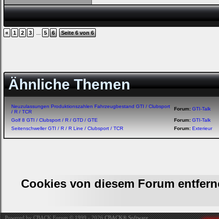
...
«
1
2
3
5
6
Seite 6 von 6
Ähnliche Themen
Neuzulassungen Produktionszahlen Fahrzeugbestand GTI / Clubsport
Forum:
GTI-Talk
/ R / TCR
Golf 8 GTI / Clubsport / R / GTD / GTE
Forum:
GTI-Talk
Seitenschweller GTI / R / R Line / Clubsport / TCR
Forum:
Exterieur
Cookies von diesem Forum entfern
Powered by CBACK Forum © 1999 - 2026
CBACK® Software