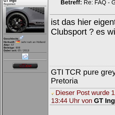
GT Ingo
Betreff:
Re: FAQ - G
Registriert
ist das hier eige
Clubsport ? es w
Geschlecht:
Herkunft:
sehr nah an Holland
Alter:
57
Beiträge:
908
Dabei seit:
05 / 2013
GTI TCR pure grey 
Pretoria
Dieser Post wurde 1 
13:44 Uhr von
GT In