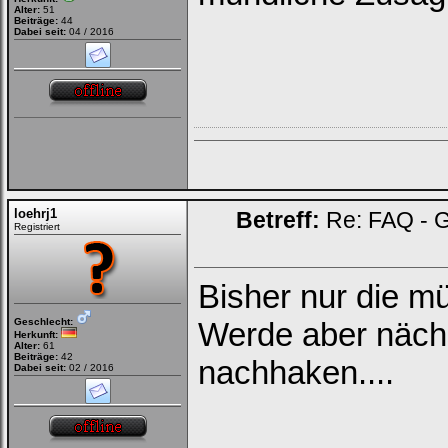
Alter:
51
Beiträge:
44
Dabei seit:
04 / 2016
loehrj1
Betreff:
Re: FAQ - G
Registriert
Bisher nur die m
Geschlecht:
Werde aber näch
Herkunft:
Alter:
61
Beiträge:
42
nachhaken....
Dabei seit:
02 / 2016