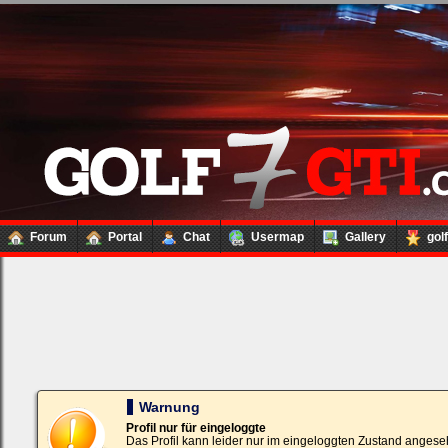
Forum
Portal
Chat
Usermap
Gallery
gol
Loginbox
Trage
bitte
in
die
nachfolgenden
Felder
Deinen
Warnung
Benutzernamen
und
Profil nur für eingeloggte
Kennwort
Das Profil kann leider nur im eingeloggten Zustand angese