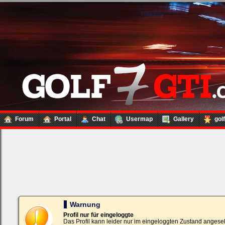
Forum
Portal
Chat
Usermap
Gallery
gol
Loginbox
Trage
bitte
in
die
nachfolgenden
Felder
Deinen
Warnung
Benutzernamen
und
Profil nur für eingeloggte
Kennwort
Das Profil kann leider nur im eingeloggten Zustand angese