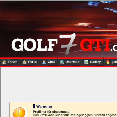
Forum
Portal
Chat
Usermap
Gallery
gol
Loginbox
Trage
bitte
in
die
nachfolgenden
Felder
Deinen
Warnung
Benutzernamen
und
Profil nur für eingeloggte
Kennwort
Das Profil kann leider nur im eingeloggten Zustand angese