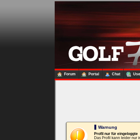
Loginbox
Trage
bitte
in
die
nachfolgenden
Felder
Deinen
Benutzernamen
und
Kennwort
Forum
Portal
Chat
Us
ein,
um
Dich
einzuloggen.
Username:
Passwort:
Warnung
Profil nur für eingeloggte
Das Profil kann leider nur
Bei jedem Besuch