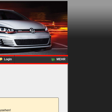
Login
MEHR
nzusehen!