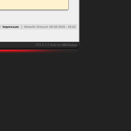
•
Impressum
|
Aktuelle Ortszeit:
08.08.2026 - 18:22
CF3.0.3.2 Style by
AllaTurkaa