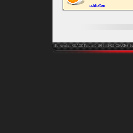
automatisch einloggen.
schließen
Onlinestatus verstec
Powered by CBACK Forum © 1999 - 2026
CBACK® So
Ich habe mein Passwort
vergessen
|
Registrieren