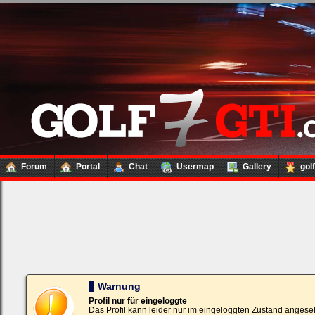
Forum
Portal
Chat
Usermap
Gallery
gol
Loginbox
Trage
bitte
in
die
nachfolgenden
Felder
Deinen
Warnung
Benutzernamen
und
Profil nur für eingeloggte
Kennwort
Das Profil kann leider nur im eingeloggten Zustand angese