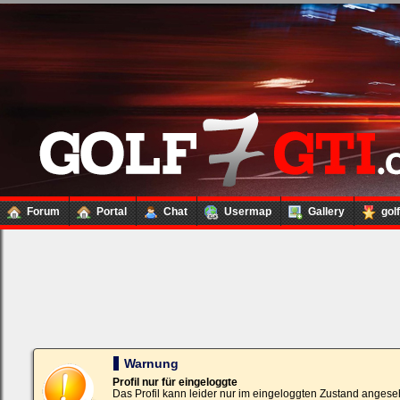
Forum
Portal
Chat
Usermap
Gallery
gol
Loginbox
Trage
bitte
in
die
nachfolgenden
Felder
Deinen
Warnung
Benutzernamen
und
Profil nur für eingeloggte
Kennwort
Das Profil kann leider nur im eingeloggten Zustand angese