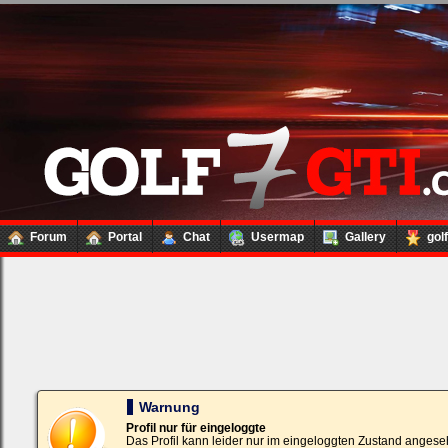
Forum
Portal
Chat
Usermap
Gallery
gol
Loginbox
Trage
bitte
in
die
nachfolgenden
Felder
Deinen
Warnung
Benutzernamen
und
Profil nur für eingeloggte
Kennwort
Das Profil kann leider nur im eingeloggten Zustand angese