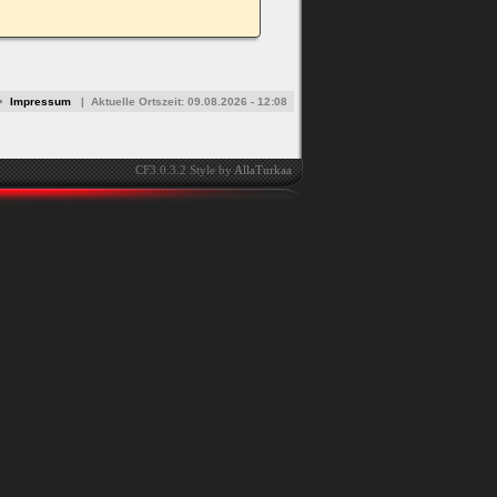
•
Impressum
|
Aktuelle Ortszeit:
09.08.2026 - 12:08
CF3.0.3.2 Style by
AllaTurkaa