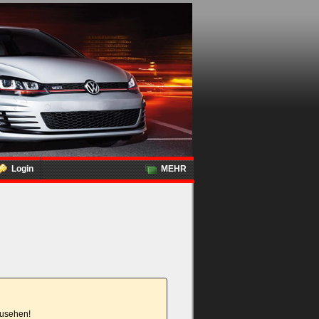
Login
MEHR
nzusehen!