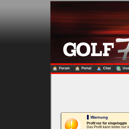
Loginbox
Trage
bitte
in
die
nachfolgenden
Felder
Deinen
Benutzernamen
und
Kennwort
Forum
Portal
Chat
Us
ein,
um
Dich
einzuloggen.
Username:
Passwort:
Warnung
Profil nur für eingeloggte
Das Profil kann leider nur
Bei jedem Besuch