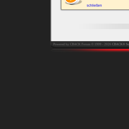
automatisch einloggen.
schließen
Onlinestatus verstec
Powered by CBACK Forum © 1999 - 2026
CBACK® So
Ich habe mein Passwort
vergessen
|
Registrieren