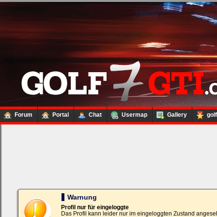
Forum
Portal
Chat
Usermap
Gallery
gol
Loginbox
Trage
bitte
in
die
nachfolgenden
Felder
Deinen
Warnung
Benutzernamen
und
Profil nur für eingeloggte
Kennwort
Das Profil kann leider nur im eingeloggten Zustand angese