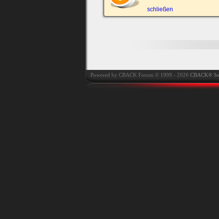
automatisch einloggen.
schließen
Onlinestatus verstec
Powered by CBACK Forum © 1999 - 2026
CBACK® So
Ich habe mein Passwort
vergessen
|
Registrieren