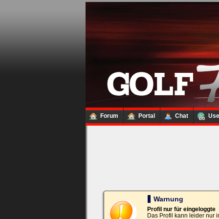
Loginbox
Trage
bitte
in
die
nachfolgenden
Felder
Deinen
Benutzernamen
und
Kennwort
Forum
Portal
Chat
Us
ein,
um
Dich
einzuloggen.
Username:
Passwort:
Warnung
Profil nur für eingeloggte
Das Profil kann leider nur
Bei jedem Besuch