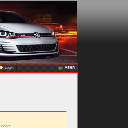
Login
MEHR
nzusehen!