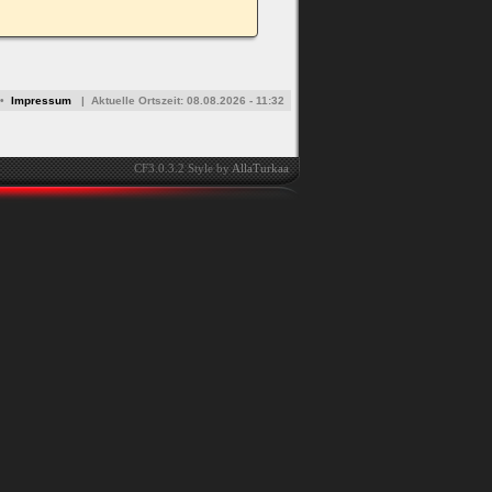
•
Impressum
|
Aktuelle Ortszeit:
08.08.2026 - 11:32
CF3.0.3.2 Style by
AllaTurkaa