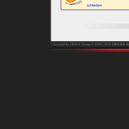
automatisch einloggen.
schließen
Onlinestatus verstec
Powered by CBACK Forum © 1999 - 2026
CBACK® So
Ich habe mein Passwort
vergessen
|
Registrieren