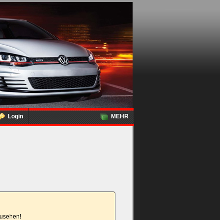
Login
MEHR
nzusehen!