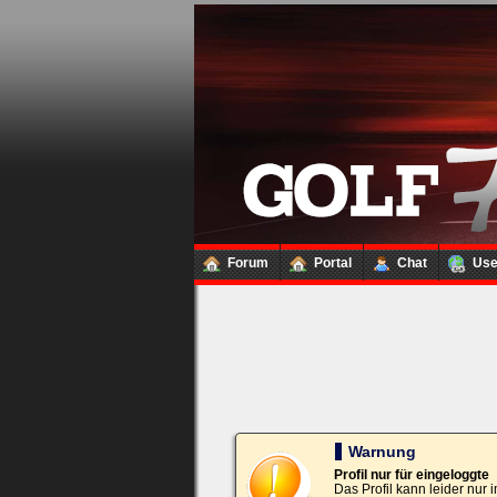
Loginbox
Trage
bitte
in
die
nachfolgenden
Felder
Deinen
Benutzernamen
und
Kennwort
Forum
Portal
Chat
Us
ein,
um
Dich
einzuloggen.
Username:
Passwort:
Warnung
Profil nur für eingeloggte
Das Profil kann leider nur
Bei jedem Besuch