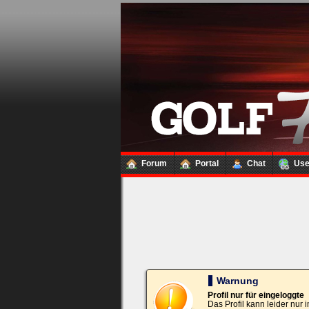
Loginbox
Trage
bitte
in
die
nachfolgenden
Felder
Deinen
Benutzernamen
und
Kennwort
Forum
Portal
Chat
Us
ein,
um
Dich
einzuloggen.
Username:
Passwort:
Warnung
Profil nur für eingeloggte
Das Profil kann leider nur
Bei jedem Besuch