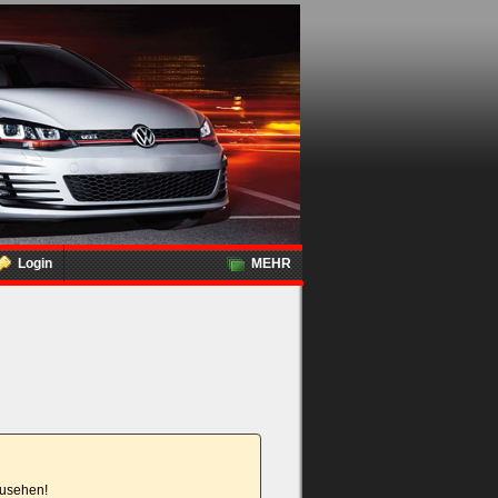
Login
MEHR
nzusehen!