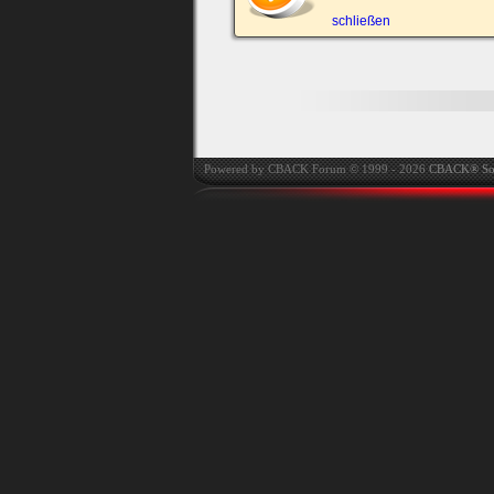
automatisch einloggen.
schließen
Onlinestatus verstec
Powered by CBACK Forum © 1999 - 2026
CBACK® So
Ich habe mein Passwort
vergessen
|
Registrieren