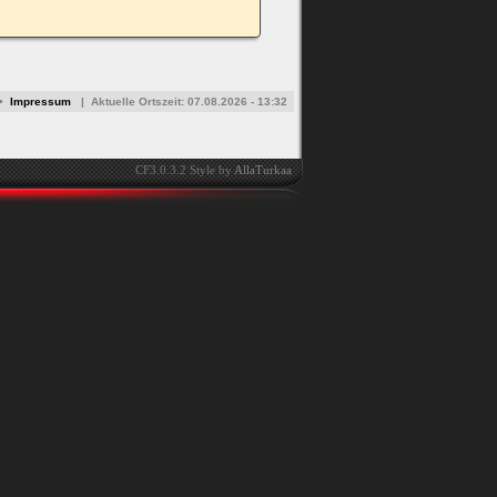
•
Impressum
|
Aktuelle Ortszeit:
07.08.2026 - 13:32
CF3.0.3.2 Style by
AllaTurkaa