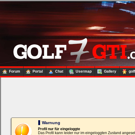
Forum
Portal
Chat
Usermap
Gallery
gol
Loginbox
Trage
bitte
in
die
nachfolgenden
Felder
Deinen
Warnung
Benutzernamen
und
Profil nur für eingeloggte
Kennwort
Das Profil kann leider nur im eingeloggten Zustand angese