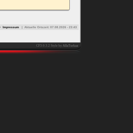
•
Impressum
|
Aktuelle Ortszeit:
07.08.2026 - 23:43
CF3.0.3.2 Style by
AllaTurkaa