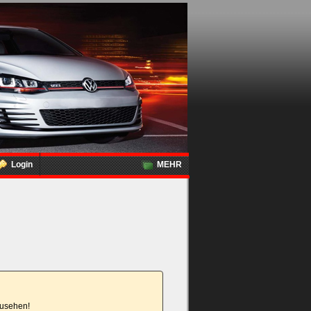
Login
MEHR
nzusehen!