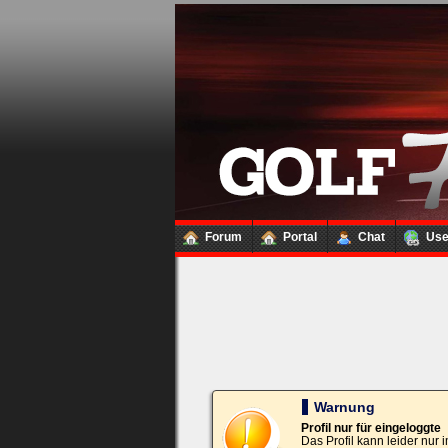
Loginbox
Trage
bitte
in
die
nachfolgenden
Felder
Deinen
Benutzernamen
und
Kennwort
Forum
Portal
Chat
Us
ein,
um
Dich
einzuloggen.
Username:
Passwort:
Warnung
Profil nur für eingeloggte
Das Profil kann leider nur
Bei jedem Besuch