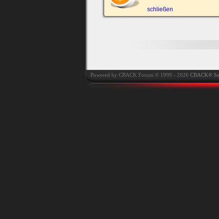
automatisch einloggen.
schließen
Onlinestatus verstec
Powered by CBACK Forum © 1999 - 2026
CBACK® So
Ich habe mein Passwort
vergessen
|
Registrieren