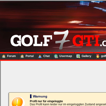
Forum
Portal
Chat
Usermap
Gallery
gol
Loginbox
Trage
bitte
in
die
nachfolgenden
Felder
Deinen
Warnung
Benutzernamen
und
Profil nur für eingeloggte
Kennwort
Das Profil kann leider nur im eingeloggten Zustand angese