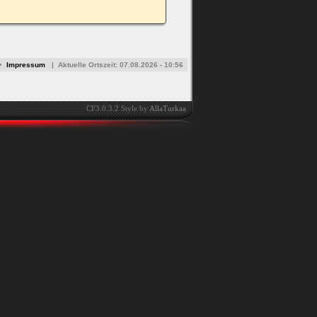
•
Impressum
|
Aktuelle Ortszeit:
07.08.2026 - 10:56
CF3.0.3.2 Style by
AllaTurkaa