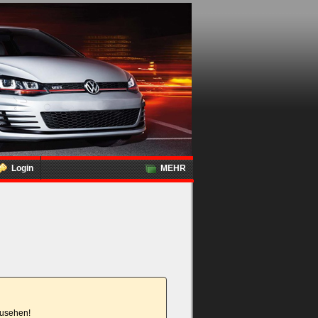
Login
MEHR
nzusehen!