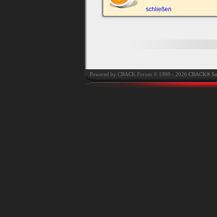
automatisch einloggen.
schließen
Onlinestatus verstec
Powered by CBACK Forum © 1999 - 2026
CBACK® So
Ich habe mein Passwort
vergessen
|
Registrieren