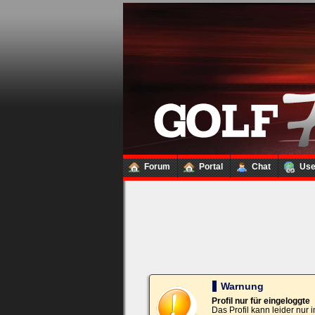
Loginbox
Trage
bitte
in
die
nachfolgenden
Felder
Deinen
Benutzernamen
und
Kennwort
Forum
Portal
Chat
Us
ein,
um
Dich
einzuloggen.
Username:
Passwort:
Warnung
Profil nur für eingeloggte
Das Profil kann leider nur
Bei jedem Besuch