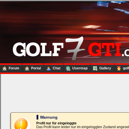
Forum
Portal
Chat
Usermap
Gallery
gol
Loginbox
Trage
bitte
in
die
nachfolgenden
Felder
Deinen
Warnung
Benutzernamen
und
Profil nur für eingeloggte
Kennwort
Das Profil kann leider nur im eingeloggten Zustand angese