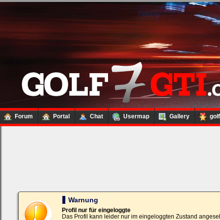
Forum
Portal
Chat
Usermap
Gallery
gol
Loginbox
Trage
bitte
in
die
nachfolgenden
Felder
Deinen
Warnung
Benutzernamen
und
Profil nur für eingeloggte
Kennwort
Das Profil kann leider nur im eingeloggten Zustand angese