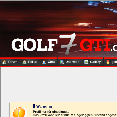
Forum
Portal
Chat
Usermap
Gallery
gol
Loginbox
Trage
bitte
in
die
nachfolgenden
Felder
Deinen
Warnung
Benutzernamen
und
Profil nur für eingeloggte
Kennwort
Das Profil kann leider nur im eingeloggten Zustand angese