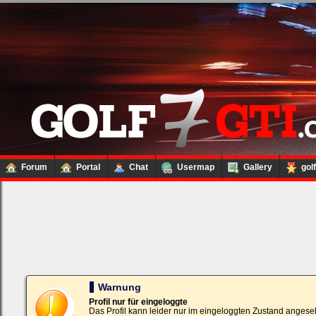
Forum
Portal
Chat
Usermap
Gallery
gol
Loginbox
Trage
bitte
in
die
nachfolgenden
Felder
Deinen
Warnung
Benutzernamen
und
Profil nur für eingeloggte
Kennwort
Das Profil kann leider nur im eingeloggten Zustand angese