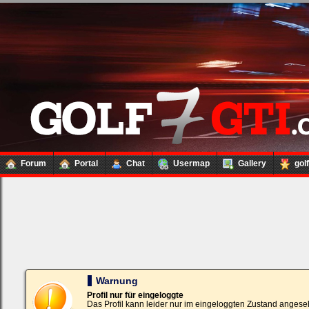
Forum
Portal
Chat
Usermap
Gallery
gol
Loginbox
Trage
bitte
in
die
nachfolgenden
Felder
Deinen
Warnung
Benutzernamen
und
Profil nur für eingeloggte
Kennwort
Das Profil kann leider nur im eingeloggten Zustand angese