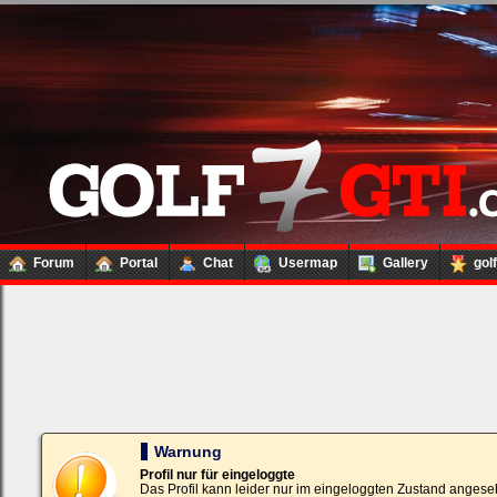
Forum
Portal
Chat
Usermap
Gallery
gol
Loginbox
Trage
bitte
in
die
nachfolgenden
Felder
Deinen
Warnung
Benutzernamen
und
Profil nur für eingeloggte
Kennwort
Das Profil kann leider nur im eingeloggten Zustand angese