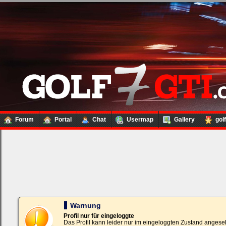
Forum
Portal
Chat
Usermap
Gallery
gol
Loginbox
Trage
bitte
in
die
nachfolgenden
Felder
Deinen
Warnung
Benutzernamen
und
Profil nur für eingeloggte
Kennwort
Das Profil kann leider nur im eingeloggten Zustand angese