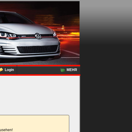
Login
MEHR
nzusehen!