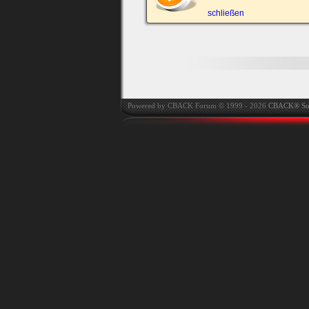
automatisch einloggen.
schließen
Onlinestatus verstec
Powered by CBACK Forum © 1999 - 2026
CBACK® So
Ich habe mein Passwort
vergessen
|
Registrieren