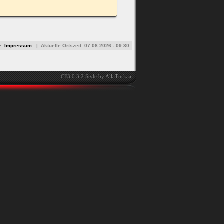
•
Impressum
|
Aktuelle Ortszeit:
07.08.2026 - 09:30
CF3.0.3.2 Style by
AllaTurkaa