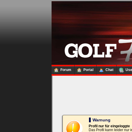
Loginbox
Trage
bitte
in
die
nachfolgenden
Felder
Deinen
Benutzernamen
und
Kennwort
Forum
Portal
Chat
Us
ein,
um
Dich
einzuloggen.
Username:
Passwort:
Warnung
Profil nur für eingeloggte
Das Profil kann leider nur
Bei jedem Besuch