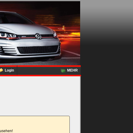
Login
MEHR
nzusehen!