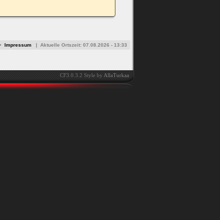
•
Impressum
|
Aktuelle Ortszeit:
07.08.2026 - 13:33
CF3.0.3.2 Style by
AllaTurkaa