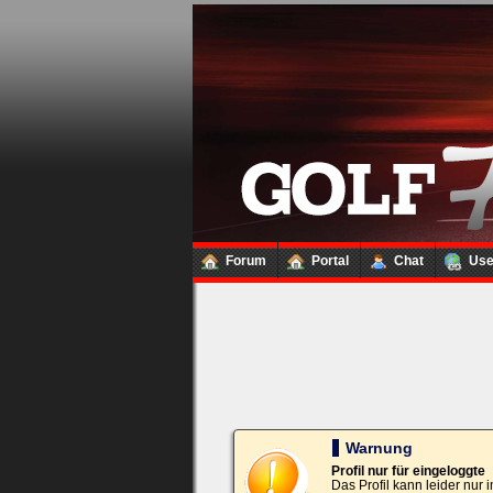
Loginbox
Trage
bitte
in
die
nachfolgenden
Felder
Deinen
Benutzernamen
und
Kennwort
Forum
Portal
Chat
Us
ein,
um
Dich
einzuloggen.
Username:
Passwort:
Warnung
Profil nur für eingeloggte
Das Profil kann leider nur
Bei jedem Besuch