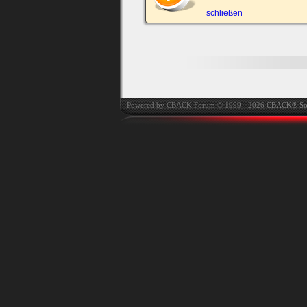
automatisch einloggen.
schließen
Onlinestatus verstec
Powered by CBACK Forum © 1999 - 2026
CBACK® So
Ich habe mein Passwort
vergessen
|
Registrieren