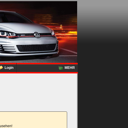
Login
MEHR
nzusehen!