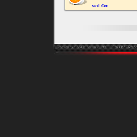
automatisch einloggen.
schließen
Onlinestatus verstec
Powered by CBACK Forum © 1999 - 2026
CBACK® So
Ich habe mein Passwort
vergessen
|
Registrieren