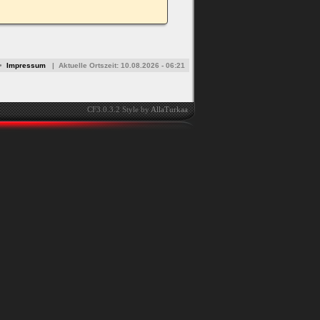
•
Impressum
|
Aktuelle Ortszeit:
10.08.2026 - 06:21
CF3.0.3.2 Style by
AllaTurkaa