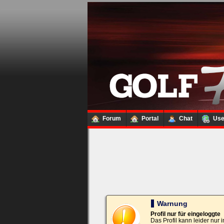
Loginbox
Trage
bitte
in
die
nachfolgenden
Felder
Deinen
Benutzernamen
und
Kennwort
Forum
Portal
Chat
Us
ein,
um
Dich
einzuloggen.
Username:
Passwort:
Warnung
Profil nur für eingeloggte
Das Profil kann leider nur
Bei jedem Besuch