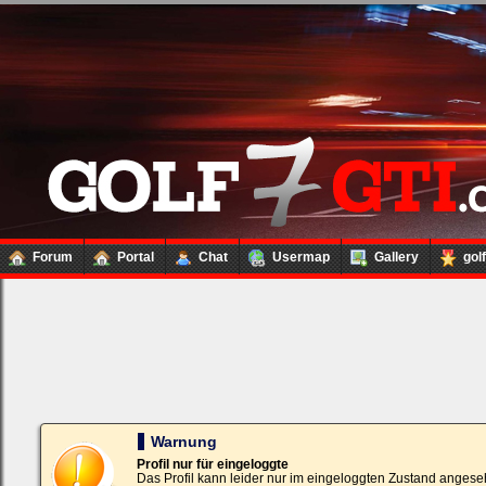
Forum
Portal
Chat
Usermap
Gallery
gol
Loginbox
Trage
bitte
in
die
nachfolgenden
Felder
Deinen
Warnung
Benutzernamen
und
Profil nur für eingeloggte
Kennwort
Das Profil kann leider nur im eingeloggten Zustand angese