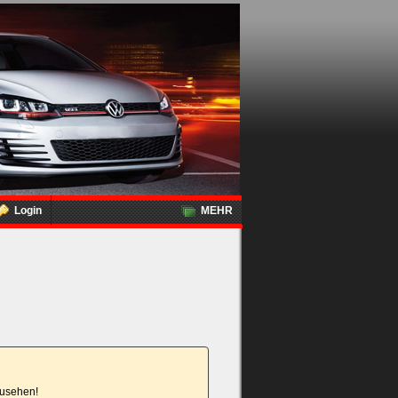
Login
MEHR
nzusehen!