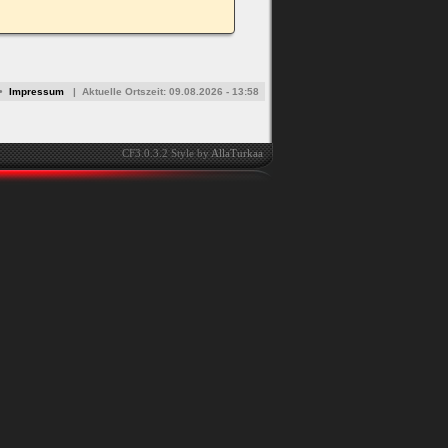
•
Impressum
|
Aktuelle Ortszeit:
09.08.2026 - 13:58
CF3.0.3.2 Style by
AllaTurkaa