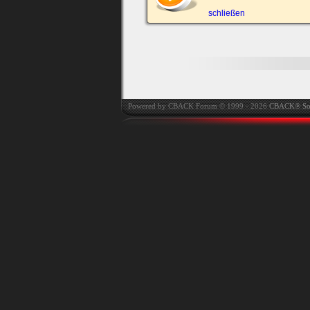
automatisch einloggen.
schließen
Onlinestatus verstec
Powered by CBACK Forum © 1999 - 2026
CBACK® So
Ich habe mein Passwort
vergessen
|
Registrieren