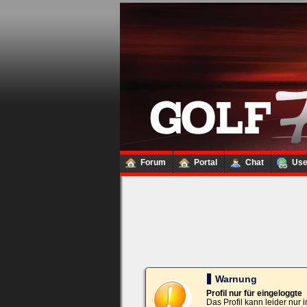
Loginbox
Trage
bitte
in
die
nachfolgenden
Felder
Deinen
Benutzernamen
und
Kennwort
Forum
Portal
Chat
Us
ein,
um
Dich
einzuloggen.
Username:
Passwort:
Warnung
Profil nur für eingeloggte
Das Profil kann leider nur
Bei jedem Besuch