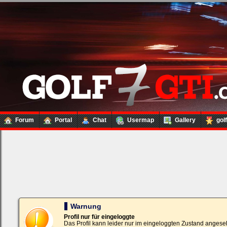
Forum
Portal
Chat
Usermap
Gallery
gol
Loginbox
Trage
bitte
in
die
nachfolgenden
Felder
Deinen
Warnung
Benutzernamen
und
Profil nur für eingeloggte
Kennwort
Das Profil kann leider nur im eingeloggten Zustand angese