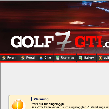
Forum
Portal
Chat
Usermap
Gallery
gol
Loginbox
Trage
bitte
in
die
nachfolgenden
Felder
Deinen
Warnung
Benutzernamen
und
Profil nur für eingeloggte
Kennwort
Das Profil kann leider nur im eingeloggten Zustand angese