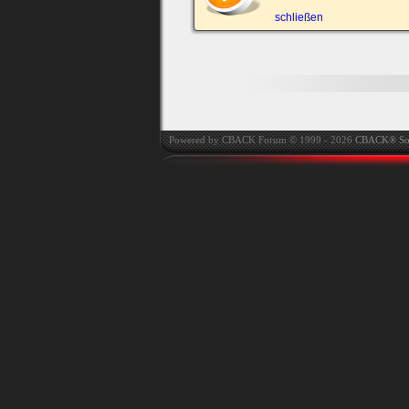
automatisch einloggen.
schließen
Onlinestatus verstec
Powered by CBACK Forum © 1999 - 2026
CBACK® So
Ich habe mein Passwort
vergessen
|
Registrieren