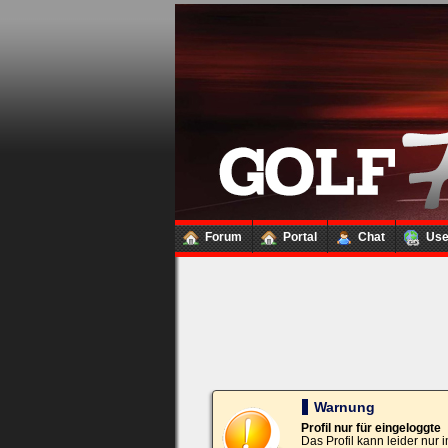
Loginbox
Trage
bitte
in
die
nachfolgenden
Felder
Deinen
Benutzernamen
und
Kennwort
Forum
Portal
Chat
Us
ein,
um
Dich
einzuloggen.
Username:
Passwort:
Warnung
Profil nur für eingeloggte
Das Profil kann leider nur
Bei jedem Besuch