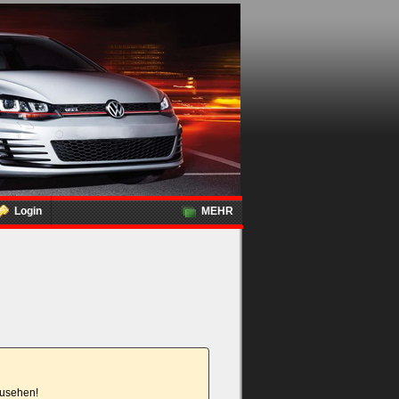
Login
MEHR
nzusehen!