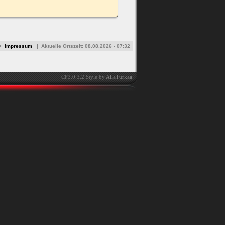
•
Impressum
|
Aktuelle Ortszeit:
08.08.2026 - 07:32
CF3.0.3.2 Style by
AllaTurkaa